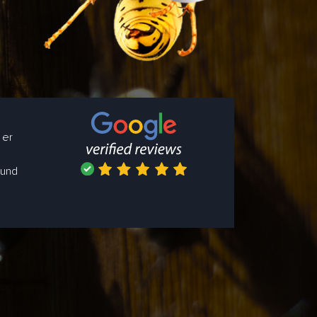
 er
 und